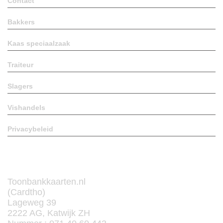
Contact
Bakkers
Kaas speciaalzaak
Traiteur
Slagers
Vishandels
Privacybeleid
Contact
Toonbankkaarten.nl
(Cardtho)
Lageweg 39
2222 AG, Katwijk ZH