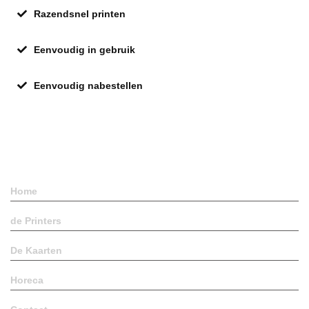
Razendsnel printen
Eenvoudig in gebruik
Eenvoudig nabestellen
Pagina's
Home
de Printers
De Kaarten
Horeca