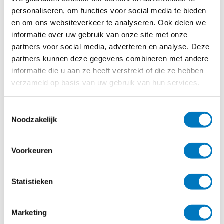
Deze plastic
toonbankkaartjes
zijn uitermate
personaliseren, om functies voor social media te bieden
geschikt voor een hygiënische presentatie van uw
producten in een vitrine of ruimte. De kaarten zijn
en om ons websiteverkeer te analyseren. Ook delen we
groot genoeg om het type vlees en uiteraard de prijs
informatie over uw gebruik van onze site met onze
te beschrijven. Daarnaast zijn de de
partners voor social media, adverteren en analyse. Deze
toonbankkaarten goed leesbaar en kunnen volledig
in uw huisstijl worden geprint. Uw logo op een
partners kunnen deze gegevens combineren met andere
prijskaartje is dus geen enkel probleem. Dus wilt u
informatie die u aan ze heeft verstrekt of die ze hebben
uw slagerij voorzien van professionele
verzameld op basis van uw gebruik van hun services.
toonbankkaarten welke 100% veilig zijn, dan
bieden wij de oplossing. Bestel een kant en klaar
pakket in onze
webshop
.
Toestemmingsselectie
Noodzakelijk
Vragen over de
toonbankkaart
Voorkeuren
mogelijkheden voor uw
slagerij?
Statistieken
Neem gerust contact
met ons op
Marketing