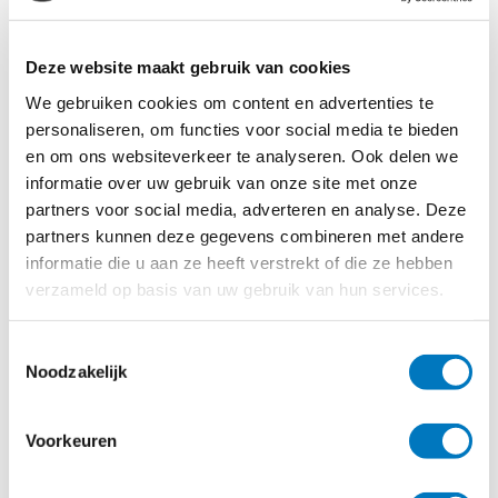
informatie over deze dienst verwijzen we naar artikel 7.
Tracking cookies. Worden door een externe partij
Deze website maakt gebruik van cookies
geplaatst. Door het lezen van de cookies herkent de
We gebruiken cookies om content en advertenties te
adverteerder u bij een bezoek aan een site waarbij hij
personaliseren, om functies voor social media te bieden
eveneens is betrokken. Als u verder surft, kunnen
en om ons websiteverkeer te analyseren. Ook delen we
gepersonaliseerde advertenties worden getoond. Deze
informatie over uw gebruik van onze site met onze
cookies kunnen ook uw surfgedrag bijhouden
partners voor social media, adverteren en analyse. Deze
waardoor een zeer specifiek profiel door deze partijen
partners kunnen deze gegevens combineren met andere
informatie die u aan ze heeft verstrekt of die ze hebben
kan worden opgebouwd. Dit profiel kan zo
verzameld op basis van uw gebruik van hun services.
gedetailleerd zijn dat er sprake is van een
persoonsgegeven.
Toestemmingsselectie
Wat als u niet van cookies houdt
Noodzakelijk
U kunt cookies uitschakelen door uw internetbrowser zo
Voorkeuren
in te stellen dat deze geen cookies meer opslaat.
Daarnaast kunt u ook alle informatie die eerder is