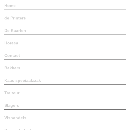
Home
de Printers
De Kaarten
Horeca
Contact
Bakkers
Kaas speciaalzaak
Traiteur
Slagers
Vishandels